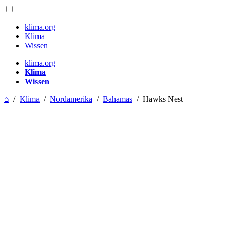
klima.org
Klima
Wissen
klima.org
Klima
Wissen
⌂
/
Klima
/
Nordamerika
/
Bahamas
/
Hawks Nest