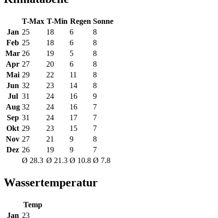
T-Max
T-Min
Regen
Sonne
Jan
25
18
6
8
Feb
25
18
6
8
Mar
26
19
5
8
Apr
27
20
6
8
Mai
29
22
11
8
Jun
32
23
14
8
Jul
31
24
16
9
Aug
32
24
16
7
Sep
31
24
17
7
Okt
29
23
15
7
Nov
27
21
9
8
Dez
26
19
9
7
Ø 28.3
Ø 21.3
Ø 10.8
Ø 7.8
Wassertemperatur
Temp
Jan
23