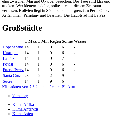
eher zwischen Mai und Oktober besuchen. Die Tage sind klar und
trocken. Wer klettern möchte, sollte auch in diesem Zeitraum
verreisen. Bolivien liegt in Südamerika und grenzt an Peru, Chile,
Argentinien, Paraguay und Brasilien. Die Hauptstadt ist La Paz.
Großstädte
T-Max
T-Min
Regen
Sonne
Wasser
Copacabana
14
1
9
6
-
Huatajata
14
1
9
6
-
La Paz
14
1
9
7
-
Potosi
14
1
9
6
-
Puerto Perez
14
1
9
6
-
Santa Cruz
23
6
2
9
-
Sucre
14
1
9
6
-
Klimadaten von 7 Städten auf einen Blick ⇒
klima.org
Klima Afrika
Klima Antarktis
Klima Asien