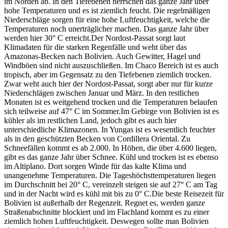
im Norden ab. In den Tiefebenen herrschen das ganze Jahr über
hohe Temperaturen und es ist ziemlich feucht. Die regelmäßigen
Niederschläge sorgen für eine hohe Luftfeuchtigkeit, welche die
Temperaturen noch unerträglicher machen. Das ganze Jahr über
werden hier 30° C erreicht.Der Nordost-Passat sorgt laut
Klimadaten für die starken Regenfälle und weht über das
Amazonas-Becken nach Bolivien. Auch Gewitter, Hagel und
Windböen sind nicht auszuschließen. Im Chaco Bereich ist es auch
tropisch, aber im Gegensatz zu den Tiefebenen ziemlich trocken.
Zwar weht auch hier der Nordost-Passat, sorgt aber nur für kurze
Niederschlägen zwischen Januar und März. In den restlichen
Monaten ist es weitgehend trocken und die Temperaturen belaufen
sich teilweise auf 47° C im Sommer.Im Gebirge von Bolivien ist es
kühler als im restlichen Land, jedoch gibt es auch hier
unterschiedliche Klimazonen. In Yungas ist es wesentlich feuchter
als in den geschützten Becken von Cordillera Oriental. Zu
Schneefällen kommt es ab 2.000. In Höhen, die über 4.600 liegen,
gibt es das ganze Jahr über Schnee. Kühl und trocken ist es ebenso
im Altiplano. Dort sorgen Winde für das kalte Klima und
unangenehme Temperaturen. Die Tageshöchsttemperaturen liegen
im Durchschnitt bei 20° C, vereinzelt steigen sie auf 27° C am Tag
und in der Nacht wird es kühl mit bis zu 0° C.Die beste Reisezeit für
Bolivien ist außerhalb der Regenzeit. Regnet es, werden ganze
Straßenabschnitte blockiert und im Flachland kommt es zu einer
ziemlich hohen Luftfeuchtigkeit. Deswegen sollte man Bolivien