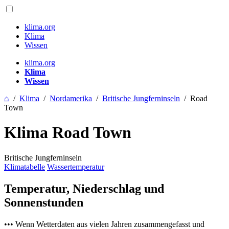
klima.org
Klima
Wissen
klima.org
Klima
Wissen
⌂
/
Klima
/
Nordamerika
/
Britische Jungferninseln
/
Road
Town
Klima Road Town
Britische Jungferninseln
Klimatabelle
Wassertemperatur
Temperatur, Niederschlag und
Sonnenstunden
••• Wenn Wetterdaten aus vielen Jahren zusammengefasst und