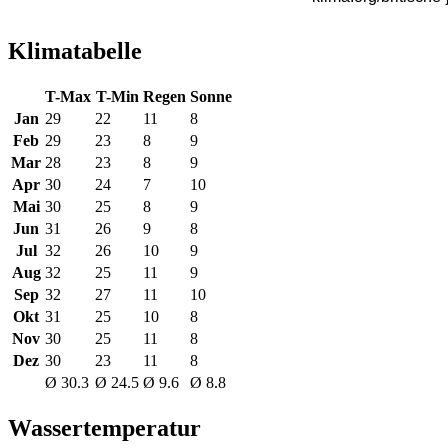
Klimatabelle
T-Max
T-Min
Regen
Sonne
Jan
29
22
11
8
Feb
29
23
8
9
Mar
28
23
8
9
Apr
30
24
7
10
Mai
30
25
8
9
Jun
31
26
9
8
Jul
32
26
10
9
Aug
32
25
11
9
Sep
32
27
11
10
Okt
31
25
10
8
Nov
30
25
11
8
Dez
30
23
11
8
Ø 30.3
Ø 24.5
Ø 9.6
Ø 8.8
Wassertemperatur