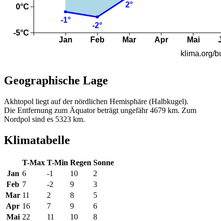
Geographische Lage
Akhtopol liegt auf der nördlichen Hemisphäre (Halbkugel).
Die Entfernung zum Äquator beträgt ungefähr 4679 km. Zum
Nordpol sind es 5323 km.
Klimatabelle
T-Max
T-Min
Regen
Sonne
Jan
6
-1
10
2
Feb
7
-2
9
3
Mar
11
2
8
5
Apr
16
7
9
6
Mai
22
11
10
8