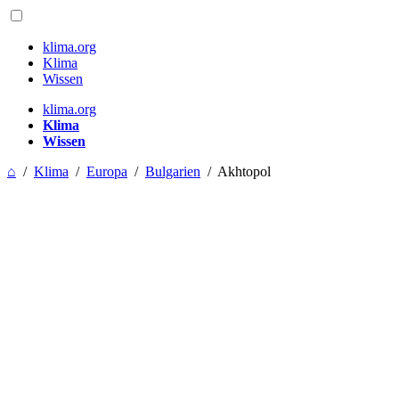
klima.org
Klima
Wissen
klima.org
Klima
Wissen
⌂
/
Klima
/
Europa
/
Bulgarien
/
Akhtopol