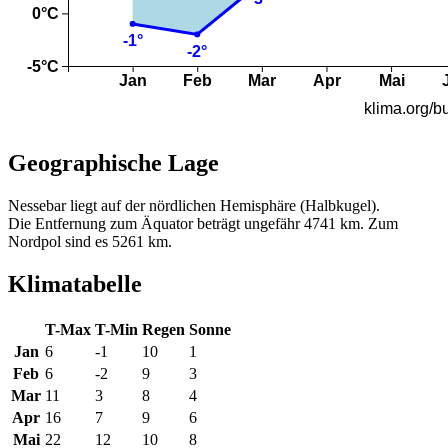
Geographische Lage
Nessebar liegt auf der nördlichen Hemisphäre (Halbkugel).
Die Entfernung zum Äquator beträgt ungefähr 4741 km. Zum
Nordpol sind es 5261 km.
Klimatabelle
T-Max
T-Min
Regen
Sonne
Jan
6
-1
10
1
Feb
6
-2
9
3
Mar
11
3
8
4
Apr
16
7
9
6
Mai
22
12
10
8