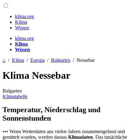
klima.org
Klima
Wissen
klima.org
Klima
Wissen
⌂
/
Klima
/
Europa
/
Bulgarien
/
Nessebar
Klima Nessebar
Bulgarien
Klimatabelle
Temperatur, Niederschlag und
Sonnenstunden
••• Wenn Wetterdaten aus vielen Jahren zusammengefasst und
gemittelt wurden, werden daraus
Klimadaten
. Das tatsächliche