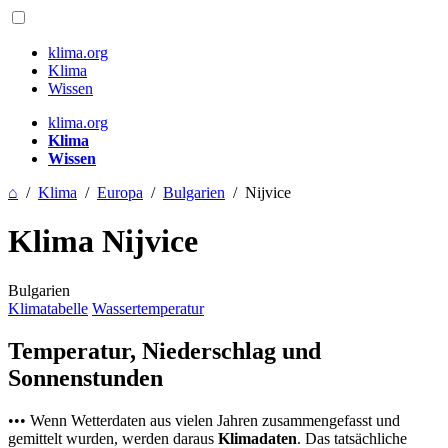
klima.org
Klima
Wissen
klima.org
Klima
Wissen
⌂
/
Klima
/
Europa
/
Bulgarien
/
Nijvice
Klima Nijvice
Bulgarien
Klimatabelle
Wassertemperatur
Temperatur, Niederschlag und
Sonnenstunden
••• Wenn Wetterdaten aus vielen Jahren zusammengefasst und
gemittelt wurden, werden daraus
Klimadaten
. Das tatsächliche