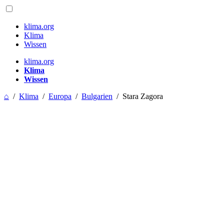
klima.org
Klima
Wissen
klima.org
Klima
Wissen
⌂
/
Klima
/
Europa
/
Bulgarien
/
Stara Zagora