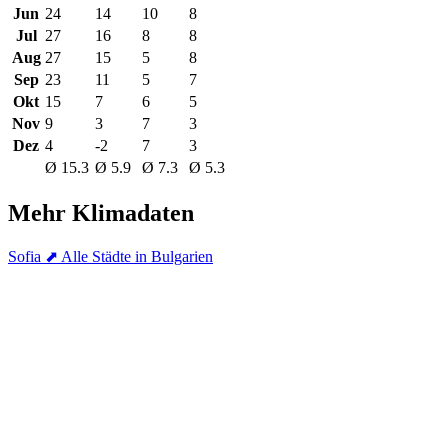
Jun
24
14
10
8
Jul
27
16
8
8
Aug
27
15
5
8
Sep
23
11
5
7
Okt
15
7
6
5
Nov
9
3
7
3
Dez
4
-2
7
3
Ø 15.3
Ø 5.9
Ø 7.3
Ø 5.3
Mehr Klimadaten
Sofia
⬈ Alle Städte in Bulgarien