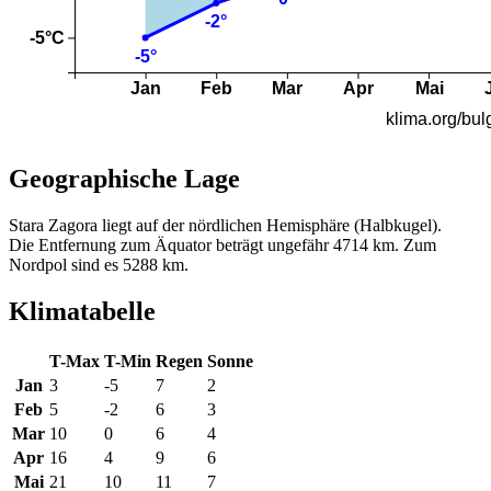
Geographische Lage
Stara Zagora liegt auf der nördlichen Hemisphäre (Halbkugel).
Die Entfernung zum Äquator beträgt ungefähr 4714 km. Zum
Nordpol sind es 5288 km.
Klimatabelle
T-Max
T-Min
Regen
Sonne
Jan
3
-5
7
2
Feb
5
-2
6
3
Mar
10
0
6
4
Apr
16
4
9
6
Mai
21
10
11
7