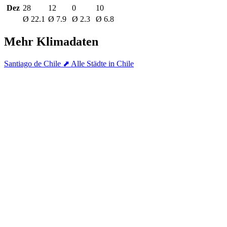
Dez
28
12
0
10
Ø 22.1
Ø 7.9
Ø 2.3
Ø 6.8
Mehr Klimadaten
Santiago de Chile
⬈ Alle Städte in Chile