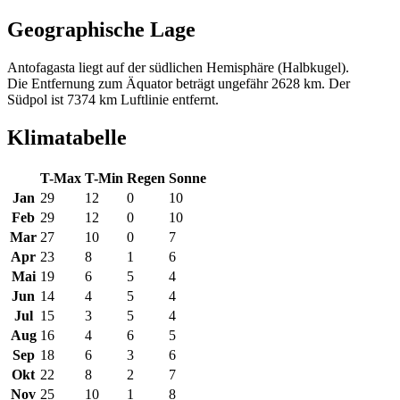
Geographische Lage
Antofagasta liegt auf der südlichen Hemisphäre (Halbkugel).
Die Entfernung zum Äquator beträgt ungefähr 2628 km. Der
Südpol ist 7374 km Luftlinie entfernt.
Klimatabelle
T-Max
T-Min
Regen
Sonne
Jan
29
12
0
10
Feb
29
12
0
10
Mar
27
10
0
7
Apr
23
8
1
6
Mai
19
6
5
4
Jun
14
4
5
4
Jul
15
3
5
4
Aug
16
4
6
5
Sep
18
6
3
6
Okt
22
8
2
7
Nov
25
10
1
8