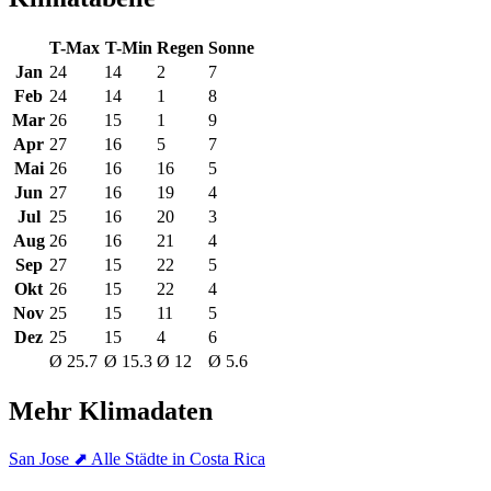
T-Max
T-Min
Regen
Sonne
Jan
24
14
2
7
Feb
24
14
1
8
Mar
26
15
1
9
Apr
27
16
5
7
Mai
26
16
16
5
Jun
27
16
19
4
Jul
25
16
20
3
Aug
26
16
21
4
Sep
27
15
22
5
Okt
26
15
22
4
Nov
25
15
11
5
Dez
25
15
4
6
Ø 25.7
Ø 15.3
Ø 12
Ø 5.6
Mehr Klimadaten
San Jose
⬈ Alle Städte in Costa Rica