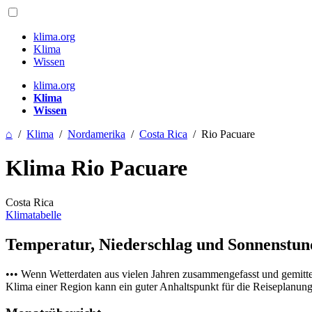
klima.org
Klima
Wissen
klima.org
Klima
Wissen
⌂
/
Klima
/
Nordamerika
/
Costa Rica
/
Rio Pacuare
Klima Rio Pacuare
Costa Rica
Klimatabelle
Temperatur, Niederschlag und Sonnenstu
••• Wenn Wetterdaten aus vielen Jahren zusammengefasst und gemitt
Klima einer Region kann ein guter Anhaltspunkt für die Reiseplanung s