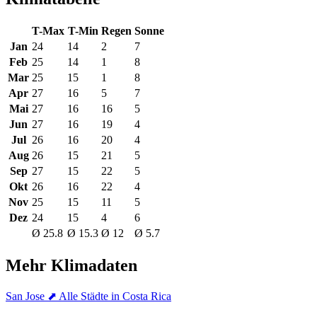
T-Max
T-Min
Regen
Sonne
Jan
24
14
2
7
Feb
25
14
1
8
Mar
25
15
1
8
Apr
27
16
5
7
Mai
27
16
16
5
Jun
27
16
19
4
Jul
26
16
20
4
Aug
26
15
21
5
Sep
27
15
22
5
Okt
26
16
22
4
Nov
25
15
11
5
Dez
24
15
4
6
Ø 25.8
Ø 15.3
Ø 12
Ø 5.7
Mehr Klimadaten
San Jose
⬈ Alle Städte in Costa Rica