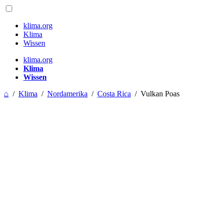
klima.org
Klima
Wissen
klima.org
Klima
Wissen
⌂
/
Klima
/
Nordamerika
/
Costa Rica
/
Vulkan Poas