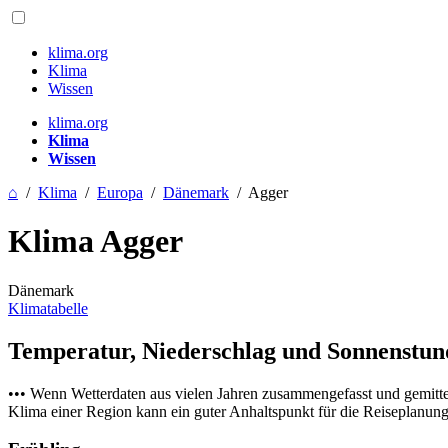
klima.org
Klima
Wissen
klima.org
Klima
Wissen
⌂
/
Klima
/
Europa
/
Dänemark
/
Agger
Klima Agger
Dänemark
Klimatabelle
Temperatur, Niederschlag und Sonnenstu
••• Wenn Wetterdaten aus vielen Jahren zusammengefasst und gemitt
Klima einer Region kann ein guter Anhaltspunkt für die Reiseplanung s