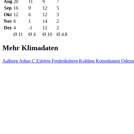
Aug
20
11
9
7
Sep
16
9
12
5
Okt
12
6
12
3
Nov
6
1
14
2
Dez
4
-1
12
2
Ø 11
Ø 4
Ø 10
Ø 4.8
Mehr Klimadaten
Aalborg
Arhus C
Esbjerg
Frederiksberg
Kolding
Kopenhagen
Oden