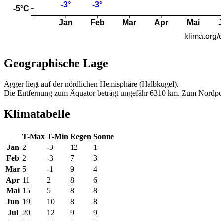
Geographische Lage
Agger liegt auf der nördlichen Hemisphäre (Halbkugel).
Die Entfernung zum Äquator beträgt ungefähr 6310 km. Zum Nordpo
Klimatabelle
T-Max
T-Min
Regen
Sonne
Jan
2
-3
12
1
Feb
2
-3
7
3
Mar
5
-1
9
4
Apr
11
2
8
6
Mai
15
5
8
8
Jun
19
10
8
8
Jul
20
12
9
9