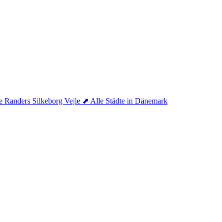
se
Randers
Silkeborg
Vejle
⬈ Alle Städte in Dänemark