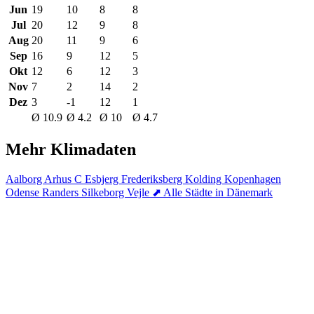
Jun
19
10
8
8
Jul
20
12
9
8
Aug
20
11
9
6
Sep
16
9
12
5
Okt
12
6
12
3
Nov
7
2
14
2
Dez
3
-1
12
1
Ø 10.9
Ø 4.2
Ø 10
Ø 4.7
Mehr Klimadaten
Aalborg
Arhus C
Esbjerg
Frederiksberg
Kolding
Kopenhagen
Odense
Randers
Silkeborg
Vejle
⬈ Alle Städte in Dänemark