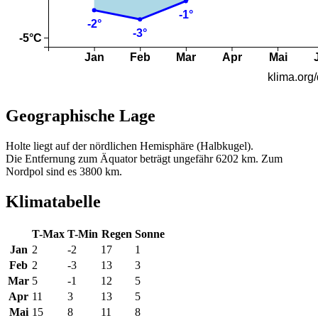
Geographische Lage
Holte liegt auf der nördlichen Hemisphäre (Halbkugel).
Die Entfernung zum Äquator beträgt ungefähr 6202 km. Zum
Nordpol sind es 3800 km.
Klimatabelle
T-Max
T-Min
Regen
Sonne
Jan
2
-2
17
1
Feb
2
-3
13
3
Mar
5
-1
12
5
Apr
11
3
13
5
Mai
15
8
11
8