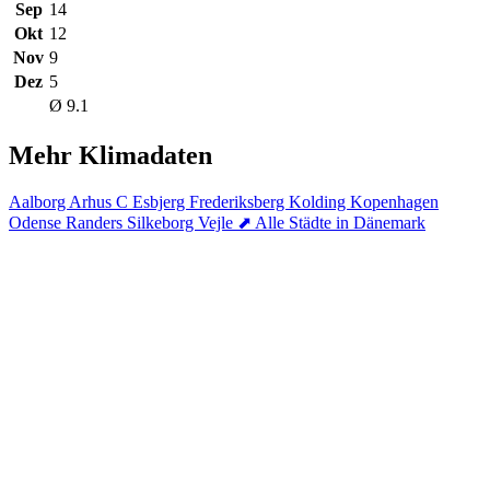
Sep
14
Okt
12
Nov
9
Dez
5
Ø 9.1
Mehr Klimadaten
Aalborg
Arhus C
Esbjerg
Frederiksberg
Kolding
Kopenhagen
Odense
Randers
Silkeborg
Vejle
⬈ Alle Städte in Dänemark