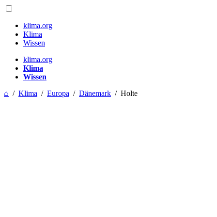
klima.org
Klima
Wissen
klima.org
Klima
Wissen
⌂
/
Klima
/
Europa
/
Dänemark
/
Holte