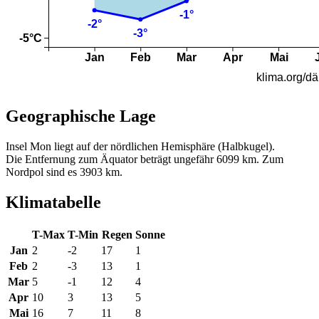
Geographische Lage
Insel Mon liegt auf der nördlichen Hemisphäre (Halbkugel).
Die Entfernung zum Äquator beträgt ungefähr 6099 km. Zum
Nordpol sind es 3903 km.
Klimatabelle
T-Max
T-Min
Regen
Sonne
Jan
2
-2
17
1
Feb
2
-3
13
1
Mar
5
-1
12
4
Apr
10
3
13
5
Mai
16
7
11
8