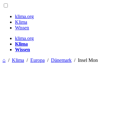
klima.org
Klima
Wissen
klima.org
Klima
Wissen
⌂
/
Klima
/
Europa
/
Dänemark
/
Insel Mon