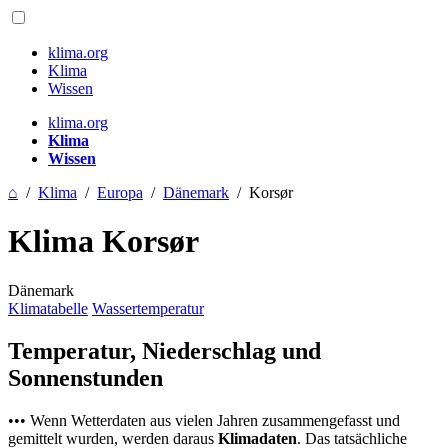
klima.org
Klima
Wissen
klima.org
Klima
Wissen
⌂
/
Klima
/
Europa
/
Dänemark
/
Korsør
Klima Korsør
Dänemark
Klimatabelle
Wassertemperatur
Temperatur, Niederschlag und
Sonnenstunden
••• Wenn Wetterdaten aus vielen Jahren zusammengefasst und
gemittelt wurden, werden daraus
Klimadaten
. Das tatsächliche