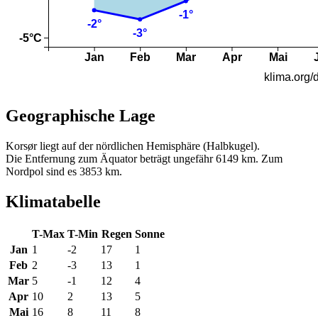
Geographische Lage
Korsør liegt auf der nördlichen Hemisphäre (Halbkugel).
Die Entfernung zum Äquator beträgt ungefähr 6149 km. Zum
Nordpol sind es 3853 km.
Klimatabelle
T-Max
T-Min
Regen
Sonne
Jan
1
-2
17
1
Feb
2
-3
13
1
Mar
5
-1
12
4
Apr
10
2
13
5
Mai
16
8
11
8