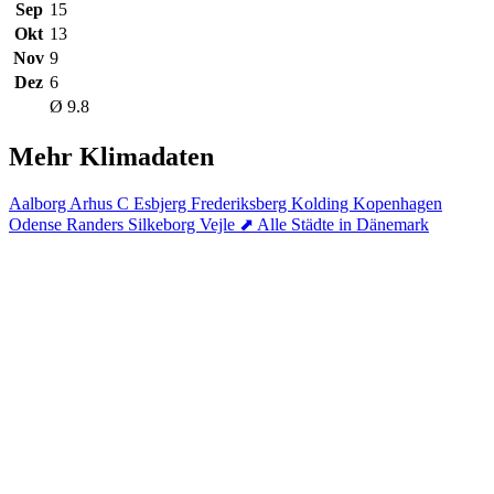
Sep
15
Okt
13
Nov
9
Dez
6
Ø 9.8
Mehr Klimadaten
Aalborg
Arhus C
Esbjerg
Frederiksberg
Kolding
Kopenhagen
Odense
Randers
Silkeborg
Vejle
⬈ Alle Städte in Dänemark