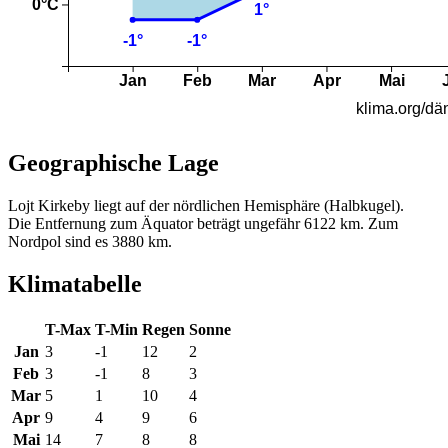
Geographische Lage
Lojt Kirkeby liegt auf der nördlichen Hemisphäre (Halbkugel).
Die Entfernung zum Äquator beträgt ungefähr 6122 km. Zum
Nordpol sind es 3880 km.
Klimatabelle
T-Max
T-Min
Regen
Sonne
Jan
3
-1
12
2
Feb
3
-1
8
3
Mar
5
1
10
4
Apr
9
4
9
6
Mai
14
7
8
8