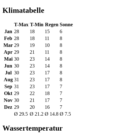
Klimatabelle
T-Max
T-Min
Regen
Sonne
Jan
28
18
15
6
Feb
28
18
11
8
Mar
29
19
10
8
Apr
29
21
11
8
Mai
30
23
14
8
Jun
30
23
14
8
Jul
30
23
17
8
Aug
31
23
17
8
Sep
31
23
17
7
Okt
29
22
18
7
Nov
30
21
17
7
Dez
29
20
16
7
Ø 29.5
Ø 21.2
Ø 14.8
Ø 7.5
Wassertemperatur