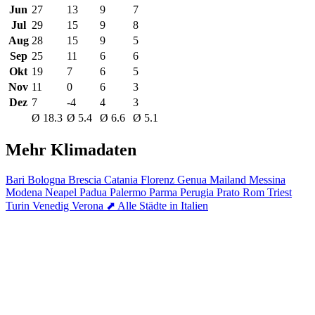
Jun
27
13
9
7
Jul
29
15
9
8
Aug
28
15
9
5
Sep
25
11
6
6
Okt
19
7
6
5
Nov
11
0
6
3
Dez
7
-4
4
3
Ø 18.3
Ø 5.4
Ø 6.6
Ø 5.1
Mehr Klimadaten
Bari
Bologna
Brescia
Catania
Florenz
Genua
Mailand
Messina
Modena
Neapel
Padua
Palermo
Parma
Perugia
Prato
Rom
Triest
Turin
Venedig
Verona
⬈ Alle Städte in Italien