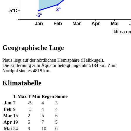
Geographische Lage
Plaus liegt auf der nördlichen Hemisphäre (Halbkugel).
Die Entfernung zum Äquator beträgt ungefähr 5184 km. Zum
Nordpol sind es 4818 km.
Klimatabelle
T-Max
T-Min
Regen
Sonne
Jan
7
-5
4
3
Feb
9
-3
4
4
Mar
15
2
5
6
Apr
19
5
7
5
Mai
24
9
10
6