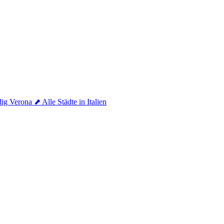
dig
Verona
⬈ Alle Städte in Italien