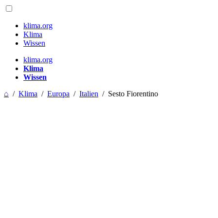
klima.org
Klima
Wissen
klima.org
Klima
Wissen
⌂
/
Klima
/
Europa
/
Italien
/
Sesto Fiorentino