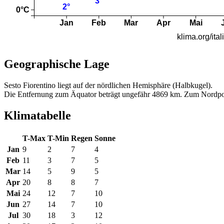
Geographische Lage
Sesto Fiorentino liegt auf der nördlichen Hemisphäre (Halbkugel).
Die Entfernung zum Äquator beträgt ungefähr 4869 km. Zum Nordpo
Klimatabelle
T-Max
T-Min
Regen
Sonne
Jan
9
2
7
4
Feb
11
3
7
5
Mar
14
5
9
5
Apr
20
8
8
7
Mai
24
12
7
10
Jun
27
14
7
10
Jul
30
18
3
12