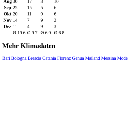
Aug
30
17
3
10
Sep
25
15
5
6
Okt
20
11
9
6
Nov
14
7
9
3
Dez
11
4
9
3
Ø 19.6
Ø 9.7
Ø 6.9
Ø 6.8
Mehr Klimadaten
Bari
Bologna
Brescia
Catania
Florenz
Genua
Mailand
Messina
Mode