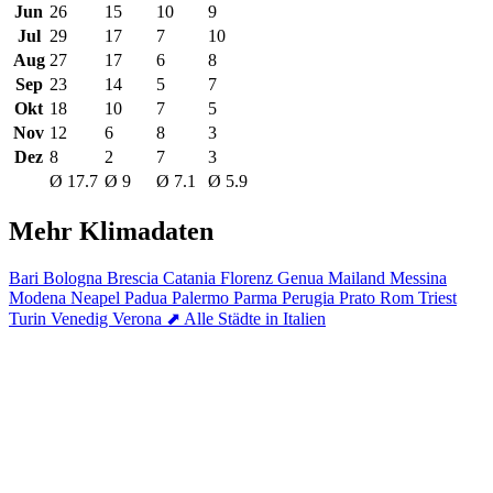
Jun
26
15
10
9
Jul
29
17
7
10
Aug
27
17
6
8
Sep
23
14
5
7
Okt
18
10
7
5
Nov
12
6
8
3
Dez
8
2
7
3
Ø 17.7
Ø 9
Ø 7.1
Ø 5.9
Mehr Klimadaten
Bari
Bologna
Brescia
Catania
Florenz
Genua
Mailand
Messina
Modena
Neapel
Padua
Palermo
Parma
Perugia
Prato
Rom
Triest
Turin
Venedig
Verona
⬈ Alle Städte in Italien