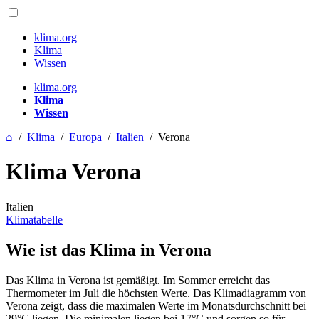
klima.org
Klima
Wissen
klima.org
Klima
Wissen
⌂
/
Klima
/
Europa
/
Italien
/
Verona
Klima Verona
Italien
Klimatabelle
Wie ist das Klima in Verona
Das Klima in Verona ist gemäßigt. Im Sommer erreicht das
Thermometer im Juli die höchsten Werte. Das Klimadiagramm von
Verona zeigt, dass die maximalen Werte im Monatsdurchschnitt bei
29°C liegen. Die minimalen liegen bei 17°C und sorgen so für