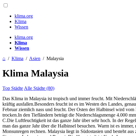
klima.org
Klima
Wissen
klima.org
Klima
Wissen
⌂
/
Klima
/
Asien
/
Malaysia
Klima Malaysia
Top Städte
Alle Städte (80)
Das Klima in Malaysia ist tropisch und immer feucht. Mit Niederschl
kräftig ausfallen.Besonders feucht ist es im Westen des Landes, ge
Februar ziemlich nass und feucht. Der Osten der Halbinsel wird vom 
trocken.In den Tiefländern beträgt die Niederschlagsmenge 4.000 mm
C.Die Luftfeuchtigkeit ist das ganze Jahr über sehr hoch. In der Reg
man das ganze Jahr über die Halbinsel besuchen. Warm ist es immer,
Monsunregen rechnen. Malaysia liegt in Südostasien und besteht aus 