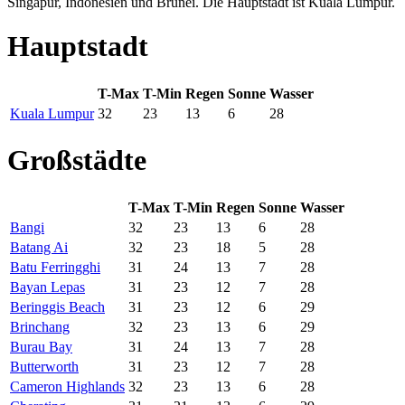
Singapur, Indonesien und Brunei. Die Hauptstadt ist Kuala Lumpur.
Hauptstadt
T-Max
T-Min
Regen
Sonne
Wasser
Kuala Lumpur
32
23
13
6
28
Großstädte
T-Max
T-Min
Regen
Sonne
Wasser
Bangi
32
23
13
6
28
Batang Ai
32
23
18
5
28
Batu Ferringghi
31
24
13
7
28
Bayan Lepas
31
23
12
7
28
Beringgis Beach
31
23
12
6
29
Brinchang
32
23
13
6
29
Burau Bay
31
24
13
7
28
Butterworth
31
23
12
7
28
Cameron Highlands
32
23
13
6
28