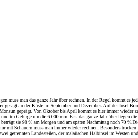
ägen muss man das ganze Jahr über rechnen. In der Regel kommt es jed
nauer gesagt an der Küste im September und Dezember. Auf der Insel Bo
Monsun geprägt. Von Oktober bis April kommt es hier immer wieder zu s
 und im Gebirge um die 6.000 mm. Fast das ganze Jahr über liegen di
el beträgt sie 98 % am Morgen und am späten Nachmittag noch 70 %.Die b
 nur mit Schauern muss man immer wieder rechnen. Besonders trocken i
zwei getrennten Landesteilen, der malaiischen Halbinsel im Westen und