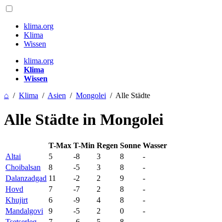
klima.org
Klima
Wissen
klima.org
Klima
Wissen
⌂
/
Klima
/
Asien
/
Mongolei
/
Alle Städte
Alle Städte in Mongolei
T-Max
T-Min
Regen
Sonne
Wasser
Altai
5
-8
3
8
-
Choibalsan
8
-5
3
8
-
Dalanzadgad
11
-2
2
9
-
Hovd
7
-7
2
8
-
Khujirt
6
-9
4
8
-
Mandalgovi
9
-5
2
0
-
Tsetserleg
7
-6
5
8
-