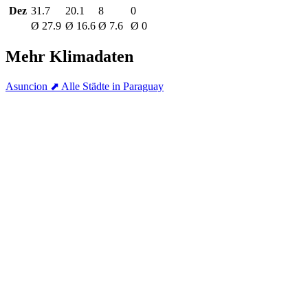
Dez
31.7
20.1
8
0
Ø 27.9
Ø 16.6
Ø 7.6
Ø 0
Mehr Klimadaten
Asuncion
⬈ Alle Städte in Paraguay