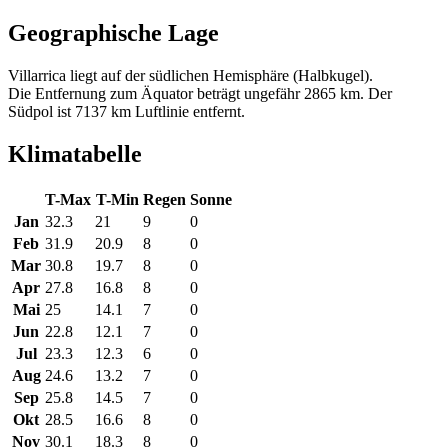
Geographische Lage
Villarrica liegt auf der südlichen Hemisphäre (Halbkugel).
Die Entfernung zum Äquator beträgt ungefähr 2865 km. Der
Südpol ist 7137 km Luftlinie entfernt.
Klimatabelle
T-Max
T-Min
Regen
Sonne
Jan
32.3
21
9
0
Feb
31.9
20.9
8
0
Mar
30.8
19.7
8
0
Apr
27.8
16.8
8
0
Mai
25
14.1
7
0
Jun
22.8
12.1
7
0
Jul
23.3
12.3
6
0
Aug
24.6
13.2
7
0
Sep
25.8
14.5
7
0
Okt
28.5
16.6
8
0
Nov
30.1
18.3
8
0