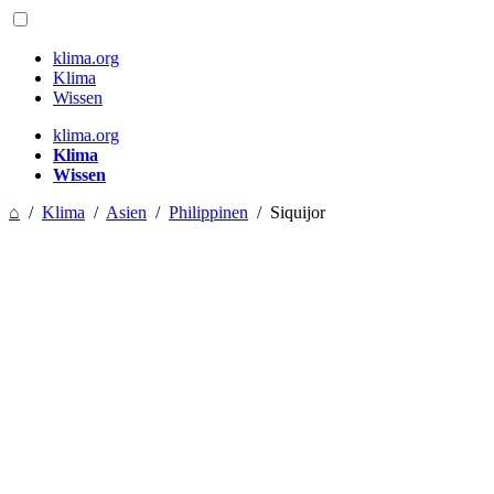
klima.org
Klima
Wissen
klima.org
Klima
Wissen
⌂
/
Klima
/
Asien
/
Philippinen
/
Siquijor