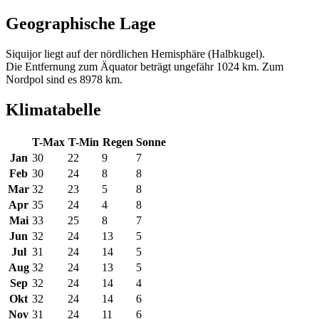
Geographische Lage
Siquijor liegt auf der nördlichen Hemisphäre (Halbkugel).
Die Entfernung zum Äquator beträgt ungefähr 1024 km. Zum
Nordpol sind es 8978 km.
Klimatabelle
T-Max
T-Min
Regen
Sonne
Jan
30
22
9
7
Feb
30
24
8
8
Mar
32
23
5
8
Apr
35
24
4
8
Mai
33
25
8
7
Jun
32
24
13
5
Jul
31
24
14
5
Aug
32
24
13
5
Sep
32
24
14
4
Okt
32
24
14
6
Nov
31
24
11
6