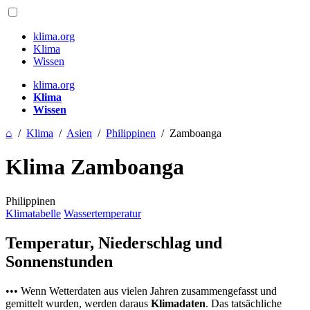
klima.org
Klima
Wissen
klima.org
Klima
Wissen
⌂
/
Klima
/
Asien
/
Philippinen
/
Zamboanga
Klima Zamboanga
Philippinen
Klimatabelle
Wassertemperatur
Temperatur, Niederschlag und
Sonnenstunden
••• Wenn Wetterdaten aus vielen Jahren zusammengefasst und
gemittelt wurden, werden daraus
Klimadaten
. Das tatsächliche