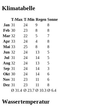
Klimatabelle
T-Max
T-Min
Regen
Sonne
Jan
31
24
9
8
Feb
30
23
8
8
Mar
32
22
5
7
Apr
33
24
4
8
Mai
33
25
8
8
Jun
32
24
13
5
Jul
31
24
14
5
Aug
32
24
13
5
Sep
31
24
14
3
Okt
30
24
14
6
Nov
31
23
11
6
Dez
31
23
11
8
Ø 31.4
Ø 23.7
Ø 10.3
Ø 6.4
Wassertemperatur