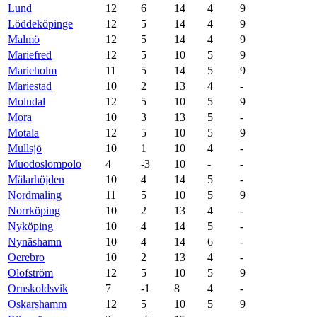
Lund
12
6
14
4
9
Löddeköpinge
12
5
14
4
9
Malmö
12
5
14
4
9
Mariefred
12
5
10
5
9
Marieholm
11
5
14
5
9
Mariestad
10
2
13
4
-
Molndal
12
5
10
5
9
Mora
10
3
13
5
-
Motala
12
5
10
5
9
Mullsjö
10
1
10
4
-
Muodoslompolo
4
-3
10
-
-
Mälarhöjden
10
4
14
5
-
Nordmaling
11
5
10
5
9
Norrköping
10
2
13
4
-
Nyköping
10
4
14
5
-
Nynäshamn
10
4
14
6
-
Oerebro
10
2
13
4
-
Olofström
12
5
10
5
9
Ornskoldsvik
7
-1
8
4
-
Oskarshamm
12
5
10
5
9