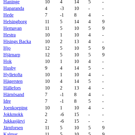
Haninge
10
4
14
5
-
Haparanda
4
-3
10
-
-
Hede
7
-1
8
4
-
Helsingborg
11
5
14
4
9
Hemavan
11
5
10
5
9
Hestra
10
1
10
4
-
Hisings Backa
10
2
13
4
-
Hjo
12
5
10
5
9
Hjärnarp
12
5
10
5
9
Hok
10
1
10
4
-
Husby
9
4
14
5
-
Hylletofta
10
1
10
4
-
Hägersten
10
4
14
5
-
Hällefors
10
2
13
4
-
Härnösand
7
-1
8
4
-
Idre
7
-1
8
5
-
Joenkoeping
10
1
10
4
-
Jokkmokk
2
-6
15
-
-
Jukkasjärvi
2
-6
15
-
-
Järnforsen
11
5
10
5
9
Kalmar
11
5
10
5
9