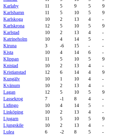
Karlaby
11
5
9
5
9
Karlshamn
11
5
10
5
9
Karlskoga
10
2
13
4
-
Karlskrona
12
5
10
5
9
Karlstad
10
2
13
4
-
Katrineholm
10
4
14
5
-
Kiruna
3
-6
15
-
-
Kista
10
4
14
6
-
Klippan
11
5
10
5
9
Knistad
10
2
13
4
-
Kristianstad
12
6
14
4
9
Kungälv
10
1
10
4
-
Kvänum
10
2
13
4
-
Lagan
12
5
10
5
9
Lassekrog
7
-1
8
4
-
Lidingo
10
4
14
5
-
Linköping
10
2
13
4
-
Ljugarn
11
5
10
5
9
Ljungskile
10
2
13
4
-
Lulea
6
-2
8
5
-