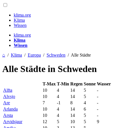
klima.org
Klima
Wissen
klima.org
Klima
Wissen
⌂
/
Klima
/
Europa
/
Schweden
/
Alle Städte
Alle Städte in Schweden
T-Max
T-Min
Regen
Sonne
Wasser
Alfta
10
4
14
5
-
Alvsjo
10
4
14
5
-
Are
7
-1
8
4
-
Arlanda
10
4
14
6
-
Arsta
10
4
14
5
-
Arvidsjaur
12
5
10
5
9
Arvika
10
3
13
5
-