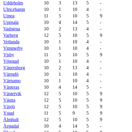
Uddeholm
10
3
13
5
-
Ulricehamn
10
1
10
4
-
Umea
11
5
10
5
9
Uppsala
10
4
14
5
-
Vadstena
10
2
13
4
-
Varberg
12
5
10
5
9
Vetlanda
10
1
10
4
-
Vimmerby
10
1
10
4
-
Visby
11
5
10
5
9
Vrigstad
10
1
10
4
-
Vänersborg
10
2
13
4
-
Värmdö
10
1
10
4
-
Värnamo
10
1
10
4
-
Västeras
10
4
14
5
-
Västervik
12
5
10
5
9
Västra
12
5
10
5
9
Växjö
12
5
10
5
9
Ystad
11
5
9
5
9
Älmhult
12
5
10
5
9
Ärstadal
10
4
14
5
-