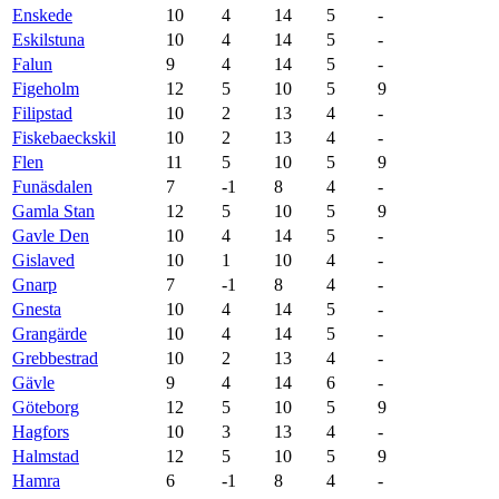
Enskede
10
4
14
5
-
Eskilstuna
10
4
14
5
-
Falun
9
4
14
5
-
Figeholm
12
5
10
5
9
Filipstad
10
2
13
4
-
Fiskebaeckskil
10
2
13
4
-
Flen
11
5
10
5
9
Funäsdalen
7
-1
8
4
-
Gamla Stan
12
5
10
5
9
Gavle Den
10
4
14
5
-
Gislaved
10
1
10
4
-
Gnarp
7
-1
8
4
-
Gnesta
10
4
14
5
-
Grangärde
10
4
14
5
-
Grebbestrad
10
2
13
4
-
Gävle
9
4
14
6
-
Göteborg
12
5
10
5
9
Hagfors
10
3
13
4
-
Halmstad
12
5
10
5
9
Hamra
6
-1
8
4
-