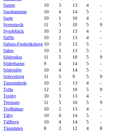
Sunne
10
3
13
4
-
Surahammar
10
4
14
5
-
Surte
10
1
10
4
-
Svenstavik
11
5
10
5
9
Sysslebäck
10
3
13
4
-
Säffle
10
2
13
4
-
Säfsen-Frederiksberg
10
3
13
5
-
Sälen
10
3
13
5
-
Söderakra
11
5
10
5
9
Söderhamn
9
4
14
5
-
Södertälje
10
4
14
5
-
Sölvesborg
11
5
9
5
9
Tanumshede
10
2
13
4
-
Tofta
12
5
10
5
9
Torsby
10
3
13
4
-
Trensum
11
5
10
5
9
Trollhättan
10
2
13
4
-
Täby
10
4
14
5
-
Tällberg
10
4
14
5
-
Tänndalen
8
2
12
4
8