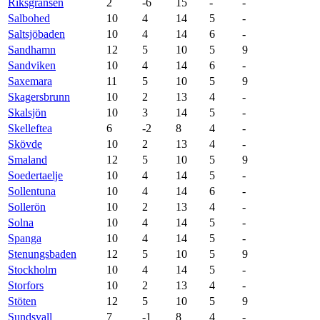
Riksgränsen
2
-6
15
-
-
Salbohed
10
4
14
5
-
Saltsjöbaden
10
4
14
6
-
Sandhamn
12
5
10
5
9
Sandviken
10
4
14
6
-
Saxemara
11
5
10
5
9
Skagersbrunn
10
2
13
4
-
Skalsjön
10
3
14
5
-
Skelleftea
6
-2
8
4
-
Skövde
10
2
13
4
-
Smaland
12
5
10
5
9
Soedertaelje
10
4
14
5
-
Sollentuna
10
4
14
6
-
Sollerön
10
2
13
4
-
Solna
10
4
14
5
-
Spanga
10
4
14
5
-
Stenungsbaden
12
5
10
5
9
Stockholm
10
4
14
5
-
Storfors
10
2
13
4
-
Stöten
12
5
10
5
9
Sundsvall
7
-1
8
4
-