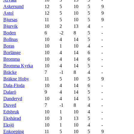
Askersund
12
5
10
5
9
Astol
12
5
10
5
9
Bjursas
11
5
10
5
9
Bjurvik
10
2
13
4
-
Boden
6
-2
8
5
-
Bollnas
10
4
14
5
-
Boras
10
1
10
4
-
Borlänge
10
4
14
6
-
Bromma
10
4
14
6
-
Bromma Kyrka
10
4
14
5
-
Bräcke
7
-1
8
4
-
Bräkne Hoby
11
5
10
5
9
Dala-Floda
10
4
14
6
-
Dalarö
9
4
14
5
-
Danderyd
10
4
14
5
-
Duved
7
-1
8
4
-
Edsbruk
10
1
10
4
-
Ekshärad
10
3
13
5
-
Eksjö
10
1
10
4
-
Enkoeping
11
5
10
5
9