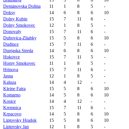
Demänovska Dolina
11
1
8
5
-
Doksy
14
6
8
6
10
Dolny Kubin
15
7
11
6
-
Dolny Smokovec
12
1
8
5
-
Donovaly
15
7
11
6
-
Dubovica-Zliabky
15
5
8
6
10
Dudince
15
7
11
6
-
Dunjaska Streda
14
6
8
6
10
Hokovce
15
7
11
5
-
Horny Smokovec
11
1
8
5
-
Hrinova
15
7
11
6
-
Jasna
12
1
8
5
-
Kaluza
14
4
12
-
-
Kleine Fatra
15
5
8
6
10
Komarno
14
5
8
6
10
Kosice
14
4
12
-
-
Kremnica
15
7
11
6
-
Krpacovo
14
5
8
6
10
Liptovsky Hradok
15
5
8
6
10
Liptovsky Jan
12
1
8
5
-