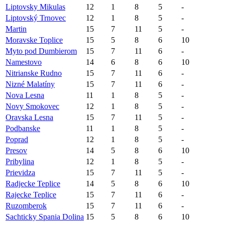
Liptovsky Mikulas
12
1
8
5
-
Liptovský Trnovec
12
1
8
5
-
Martin
15
7
11
5
-
Moravske Toplice
15
5
8
6
10
Myto pod Dumbierom
15
7
11
6
-
Namestovo
14
6
8
6
10
Nitrianske Rudno
15
7
11
6
-
Nizné Malatíny
15
7
11
6
-
Nova Lesna
11
1
8
5
-
Novy Smokovec
12
1
8
5
-
Oravska Lesna
15
7
11
5
-
Podbanske
11
1
8
5
-
Poprad
12
1
8
5
-
Presov
14
5
8
6
10
Pribylina
12
1
8
5
-
Prievidza
15
7
11
5
-
Radjecke Teplice
14
5
8
6
10
Rajecke Teplice
15
7
11
6
-
Ruzomberok
15
7
11
6
-
Sachticky Spania Dolina
15
5
8
6
10