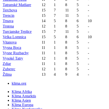
Tatranské Matliare
12
1
8
5
-
Terchova
15
7
11
5
-
Trencin
15
7
11
5
-
Trnava
14
5
8
6
10
Trstena
12
1
8
5
-
Turcianske Teplice
15
7
11
5
-
Velka Lomnica
15
5
8
6
10
Vitanova
11
1
8
5
-
Vysna Boca
11
1
8
5
-
Vysne Ruzbachy
11
1
8
5
-
Vysoké Tatry
12
1
8
5
-
Zdiar
11
1
8
5
-
Zuberec
12
1
8
5
-
Žilina
13
4
9
4
-
klima.org
Klima Afrika
Klima Antarktis
Klima Asien
Klima Europa