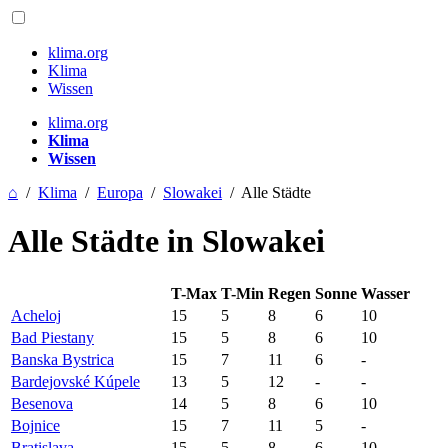
klima.org
Klima
Wissen
klima.org
Klima
Wissen
⌂
/
Klima
/
Europa
/
Slowakei
/
Alle Städte
Alle Städte in Slowakei
T-Max
T-Min
Regen
Sonne
Wasser
Acheloj
15
5
8
6
10
Bad Piestany
15
5
8
6
10
Banska Bystrica
15
7
11
6
-
Bardejovské Kúpele
13
5
12
-
-
Besenova
14
5
8
6
10
Bojnice
15
7
11
5
-
Bratislava
15
5
8
6
10