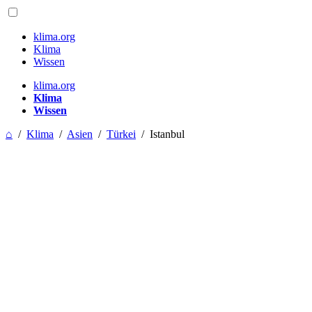
klima.org
Klima
Wissen
klima.org
Klima
Wissen
⌂
/
Klima
/
Asien
/
Türkei
/
Istanbul