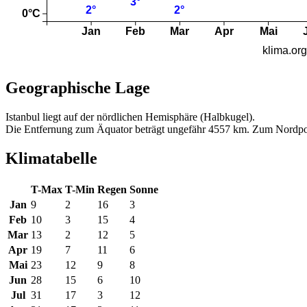
Geographische Lage
Istanbul liegt auf der nördlichen Hemisphäre (Halbkugel).
Die Entfernung zum Äquator beträgt ungefähr 4557 km. Zum Nordpo
Klimatabelle
T-Max
T-Min
Regen
Sonne
Jan
9
2
16
3
Feb
10
3
15
4
Mar
13
2
12
5
Apr
19
7
11
6
Mai
23
12
9
8
Jun
28
15
6
10
Jul
31
17
3
12