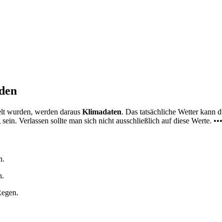
nden
elt wurden, werden daraus
Klimadaten
. Das tatsächliche Wetter kann
ein. Verlassen sollte man sich nicht ausschließlich auf diese Werte. ••
n.
n.
Regen.