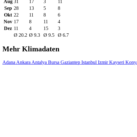
Aug
31
17
3
11
Sep
28
13
5
8
Okt
22
11
8
6
Nov
17
8
11
4
Dez
11
4
15
3
Ø 20.2
Ø 9.3
Ø 9.5
Ø 6.7
Mehr Klimadaten
Adana
Ankara
Antalya
Bursa
Gaziantep
Istanbul
Izmir
Kayseri
Kony