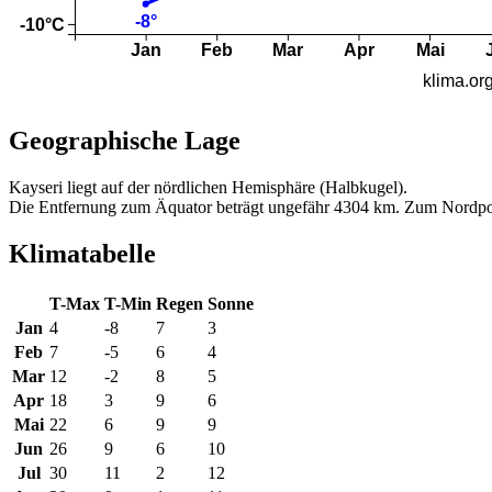
Geographische Lage
Kayseri liegt auf der nördlichen Hemisphäre (Halbkugel).
Die Entfernung zum Äquator beträgt ungefähr 4304 km. Zum Nordpo
Klimatabelle
T-Max
T-Min
Regen
Sonne
Jan
4
-8
7
3
Feb
7
-5
6
4
Mar
12
-2
8
5
Apr
18
3
9
6
Mai
22
6
9
9
Jun
26
9
6
10
Jul
30
11
2
12