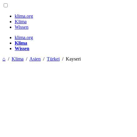
klima.org
Klima
Wissen
klima.org
Klima
Wissen
⌂
/
Klima
/
Asien
/
Türkei
/
Kayseri