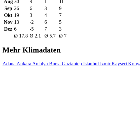
Aug
30
9
1
11
Sep
26
6
3
9
Okt
19
3
4
7
Nov
13
-2
6
5
Dez
6
-5
7
3
Ø 17.8
Ø 2.1
Ø 5.7
Ø 7
Mehr Klimadaten
Adana
Ankara
Antalya
Bursa
Gaziantep
Istanbul
Izmir
Kayseri
Kony