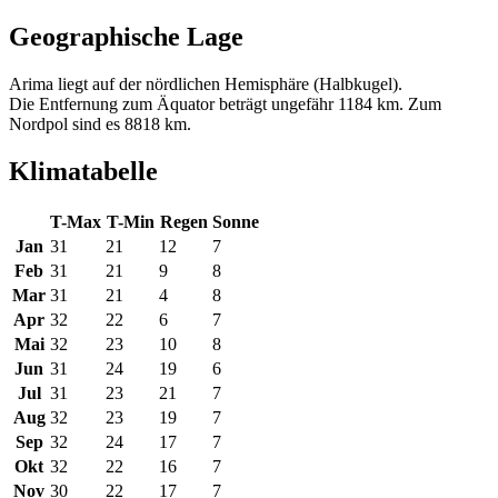
Geographische Lage
Arima liegt auf der nördlichen Hemisphäre (Halbkugel).
Die Entfernung zum Äquator beträgt ungefähr 1184 km. Zum
Nordpol sind es 8818 km.
Klimatabelle
T-Max
T-Min
Regen
Sonne
Jan
31
21
12
7
Feb
31
21
9
8
Mar
31
21
4
8
Apr
32
22
6
7
Mai
32
23
10
8
Jun
31
24
19
6
Jul
31
23
21
7
Aug
32
23
19
7
Sep
32
24
17
7
Okt
32
22
16
7
Nov
30
22
17
7