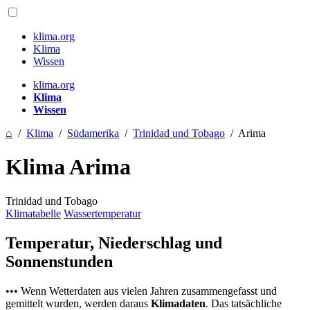
klima.org
Klima
Wissen
klima.org
Klima
Wissen
⌂
/
Klima
/
Südamerika
/
Trinidad und Tobago
/
Arima
Klima Arima
Trinidad und Tobago
Klimatabelle
Wassertemperatur
Temperatur, Niederschlag und
Sonnenstunden
••• Wenn Wetterdaten aus vielen Jahren zusammengefasst und
gemittelt wurden, werden daraus
Klimadaten
. Das tatsächliche