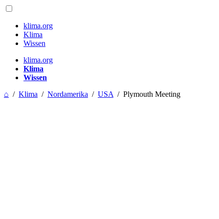
klima.org
Klima
Wissen
klima.org
Klima
Wissen
⌂
/
Klima
/
Nordamerika
/
USA
/
Plymouth Meeting