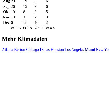
Aug
29
19
9
6
Sep
26
15
8
6
Okt
19
8
8
5
Nov
13
3
9
3
Dez
6
-2
10
2
Ø 17.7
Ø 7.5
Ø 9.7
Ø 4.8
Mehr Klimadaten
Atlanta
Boston
Chicago
Dallas
Houston
Los Angeles
Miami
New Yor