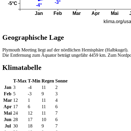
Geographische Lage
Plymouth Meeting liegt auf der nördlichen Hemisphäre (Halbkugel).
Die Entfernung zum Äquator beträgt ungefähr 4459 km. Zum Nordpo
Klimatabelle
T-Max
T-Min
Regen
Sonne
Jan
3
-4
11
2
Feb
5
-3
9
3
Mar
12
1
11
4
Apr
17
6
11
6
Mai
24
12
11
7
Jun
28
17
10
6
Jul
30
18
9
7