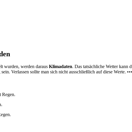
nden
elt wurden, werden daraus
Klimadaten
. Das tatsächliche Wetter kann
ein. Verlassen sollte man sich nicht ausschließlich auf diese Werte. ••
t Regen.
n.
Regen.