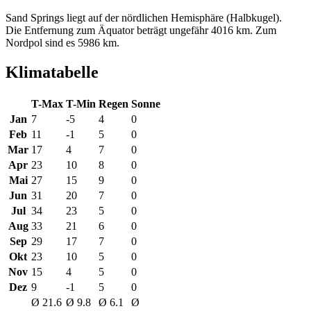
Sand Springs liegt auf der nördlichen Hemisphäre (Halbkugel).
Die Entfernung zum Äquator beträgt ungefähr 4016 km. Zum
Nordpol sind es 5986 km.
Klimatabelle
T-Max
T-Min
Regen
Sonne
Jan
7
-5
4
0
Feb
11
-1
5
0
Mar
17
4
7
0
Apr
23
10
8
0
Mai
27
15
9
0
Jun
31
20
7
0
Jul
34
23
5
0
Aug
33
21
6
0
Sep
29
17
7
0
Okt
23
10
5
0
Nov
15
4
5
0
Dez
9
-1
5
0
Ø 21.6
Ø 9.8
Ø 6.1
Ø