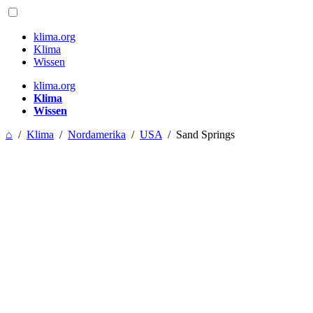
klima.org
Klima
Wissen
klima.org
Klima
Wissen
⌂
/
Klima
/
Nordamerika
/
USA
/
Sand Springs