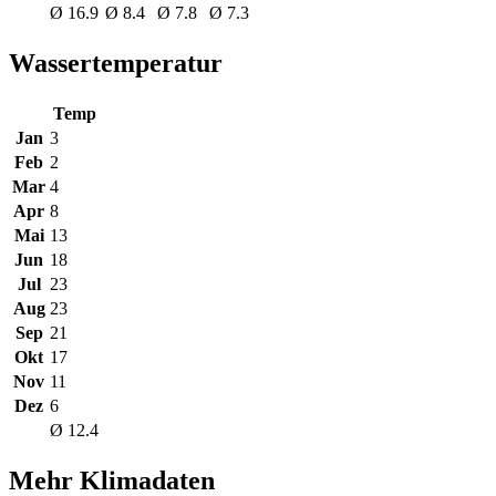
Ø 16.9
Ø 8.4
Ø 7.8
Ø 7.3
Wassertemperatur
Temp
Jan
3
Feb
2
Mar
4
Apr
8
Mai
13
Jun
18
Jul
23
Aug
23
Sep
21
Okt
17
Nov
11
Dez
6
Ø 12.4
Mehr Klimadaten