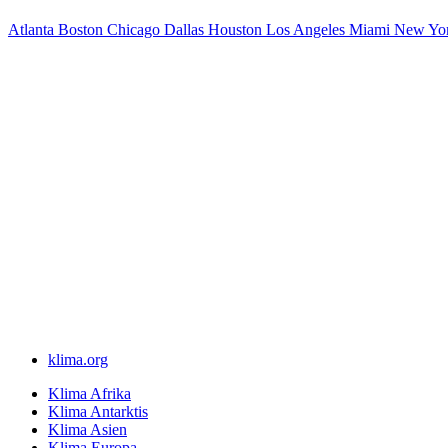
Atlanta
Boston
Chicago
Dallas
Houston
Los Angeles
Miami
New Yor
klima.org
Klima Afrika
Klima Antarktis
Klima Asien
Klima Europa