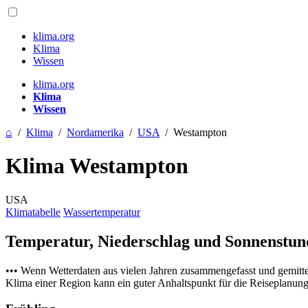
klima.org
Klima
Wissen
klima.org
Klima
Wissen
⌂
/
Klima
/
Nordamerika
/
USA
/
Westampton
Klima Westampton
USA
Klimatabelle
Wassertemperatur
Temperatur, Niederschlag und Sonnenstu
••• Wenn Wetterdaten aus vielen Jahren zusammengefasst und gemitt
Klima einer Region kann ein guter Anhaltspunkt für die Reiseplanung s