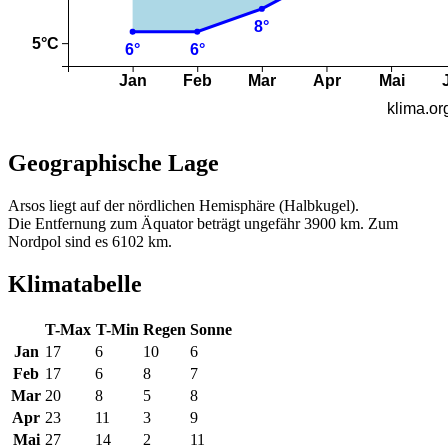
Geographische Lage
Arsos liegt auf der nördlichen Hemisphäre (Halbkugel).
Die Entfernung zum Äquator beträgt ungefähr 3900 km. Zum
Nordpol sind es 6102 km.
Klimatabelle
T-Max
T-Min
Regen
Sonne
Jan
17
6
10
6
Feb
17
6
8
7
Mar
20
8
5
8
Apr
23
11
3
9
Mai
27
14
2
11