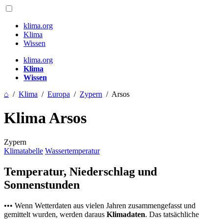
klima.org
Klima
Wissen
klima.org
Klima
Wissen
⌂
/
Klima
/
Europa
/
Zypern
/
Arsos
Klima Arsos
Zypern
Klimatabelle
Wassertemperatur
Temperatur, Niederschlag und
Sonnenstunden
••• Wenn Wetterdaten aus vielen Jahren zusammengefasst und
gemittelt wurden, werden daraus
Klimadaten
. Das tatsächliche