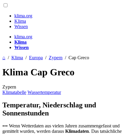
klima.org
Klima
Wissen
klima.org
Klima
Wissen
⌂
/
Klima
/
Europa
/
Zypern
/
Cap Greco
Klima Cap Greco
Zypern
Klimatabelle
Wassertemperatur
Temperatur, Niederschlag und
Sonnenstunden
••• Wenn Wetterdaten aus vielen Jahren zusammengefasst und
gemittelt wurden, werden daraus
Klimadaten
. Das tatsächliche