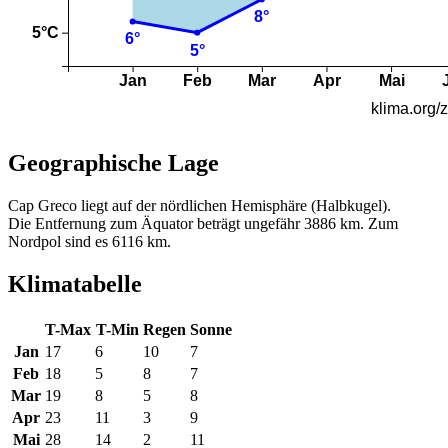
Geographische Lage
Cap Greco liegt auf der nördlichen Hemisphäre (Halbkugel).
Die Entfernung zum Äquator beträgt ungefähr 3886 km. Zum
Nordpol sind es 6116 km.
Klimatabelle
T-Max
T-Min
Regen
Sonne
Jan
17
6
10
7
Feb
18
5
8
7
Mar
19
8
5
8
Apr
23
11
3
9
Mai
28
14
2
11