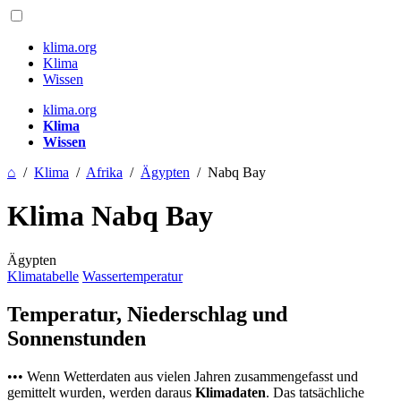
klima.org
Klima
Wissen
klima.org
Klima
Wissen
⌂
/
Klima
/
Afrika
/
Ägypten
/
Nabq Bay
Klima Nabq Bay
Ägypten
Klimatabelle
Wassertemperatur
Temperatur, Niederschlag und
Sonnenstunden
••• Wenn Wetterdaten aus vielen Jahren zusammengefasst und
gemittelt wurden, werden daraus
Klimadaten
. Das tatsächliche