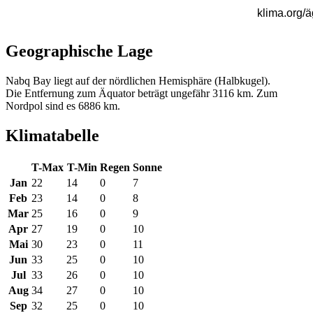
Geographische Lage
Nabq Bay liegt auf der nördlichen Hemisphäre (Halbkugel).
Die Entfernung zum Äquator beträgt ungefähr 3116 km. Zum
Nordpol sind es 6886 km.
Klimatabelle
T-Max
T-Min
Regen
Sonne
Jan
22
14
0
7
Feb
23
14
0
8
Mar
25
16
0
9
Apr
27
19
0
10
Mai
30
23
0
11
Jun
33
25
0
10
Jul
33
26
0
10
Aug
34
27
0
10
Sep
32
25
0
10