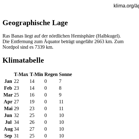
Geographische Lage
Ras Banas liegt auf der nördlichen Hemisphäre (Halbkugel).
Die Entfernung zum Äquator beträgt ungefähr 2663 km. Zum
Nordpol sind es 7339 km.
Klimatabelle
T-Max
T-Min
Regen
Sonne
Jan
22
14
0
7
Feb
23
14
0
8
Mar
25
16
0
9
Apr
27
19
0
11
Mai
29
23
0
11
Jun
32
25
0
10
Jul
34
26
0
10
Aug
34
27
0
10
Sep
31
25
0
10