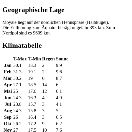
Geographische Lage
Moyale liegt auf der nördlichen Hemisphäre (Halbkugel).
Die Entfernung zum Äquator beträgt ungefähr 393 km. Zum
Nordpol sind es 9609 km.
Klimatabelle
T-Max
T-Min
Regen
Sonne
Jan
30.1
18.3
2
9.9
Feb
31.3
19.1
2
9.6
Mar
30.2
19
6
8.7
Apr
27.1
18.5
14
6
Mai
25
17.6
12
6.1
Jun
24.3
16.3
4
4.9
Jul
23.8
15.7
3
4.1
Aug
24.3
15.8
3
5
Sep
26
16.4
3
6.5
Okt
26.2
17.2
9
6.2
Nov
27
17.5
10
7.6