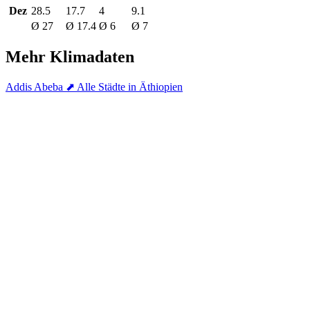
Dez
28.5
17.7
4
9.1
Ø 27
Ø 17.4
Ø 6
Ø 7
Mehr Klimadaten
Addis Abeba
⬈ Alle Städte in Äthiopien