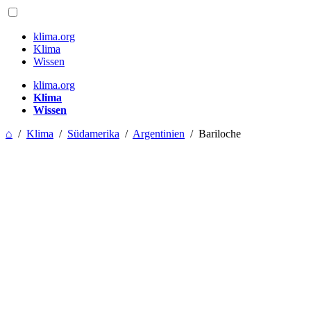
klima.org
Klima
Wissen
klima.org
Klima
Wissen
⌂
/
Klima
/
Südamerika
/
Argentinien
/
Bariloche