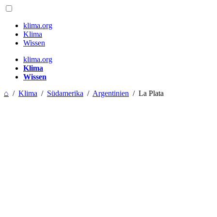
klima.org
Klima
Wissen
klima.org
Klima
Wissen
⌂
/
Klima
/
Südamerika
/
Argentinien
/
La Plata