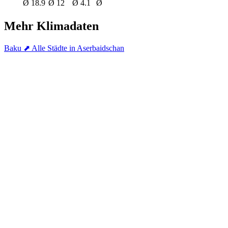
Ø 18.9
Ø 12
Ø 4.1
Ø
Mehr Klimadaten
Baku
⬈ Alle Städte in Aserbaidschan