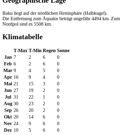
Geographische Lage
Baku liegt auf der nördlichen Hemisphäre (Halbkugel).
Die Entfernung zum Äquator beträgt ungefähr 4494 km. Zum
Nordpol sind es 5508 km.
Klimatabelle
T-Max
T-Min
Regen
Sonne
Jan
7
2
6
0
Feb
6
2
6
0
Mar
9
4
5
0
Apr
16
9
4
0
Mai
21
15
3
0
Jun
27
19
2
0
Jul
31
22
1
0
Aug
30
23
2
0
Sep
26
20
2
0
Okt
20
14
6
0
Nov
24
9
6
0
Dez
10
5
6
0