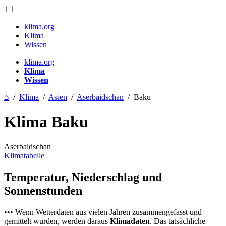
klima.org
Klima
Wissen
klima.org
Klima
Wissen
⌂
/
Klima
/
Asien
/
Aserbaidschan
/
Baku
Klima Baku
Aserbaidschan
Klimatabelle
Temperatur, Niederschlag und
Sonnenstunden
••• Wenn Wetterdaten aus vielen Jahren zusammengefasst und
gemittelt wurden, werden daraus
Klimadaten
. Das tatsächliche