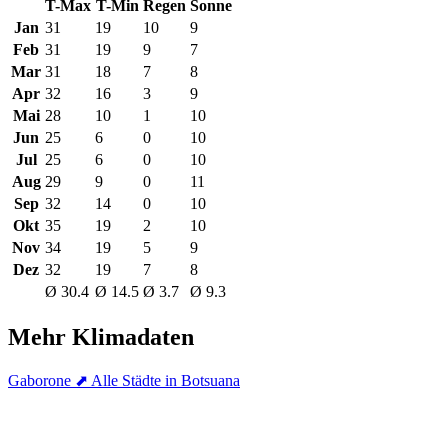
T-Max
T-Min
Regen
Sonne
Jan
31
19
10
9
Feb
31
19
9
7
Mar
31
18
7
8
Apr
32
16
3
9
Mai
28
10
1
10
Jun
25
6
0
10
Jul
25
6
0
10
Aug
29
9
0
11
Sep
32
14
0
10
Okt
35
19
2
10
Nov
34
19
5
9
Dez
32
19
7
8
Ø 30.4
Ø 14.5
Ø 3.7
Ø 9.3
Mehr Klimadaten
Gaborone
⬈ Alle Städte in Botsuana