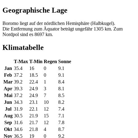
Geographische Lage
Boromo liegt auf der nördlichen Hemisphäre (Halbkugel).
Die Entfernung zum Äquator beträgt ungefähr 1305 km. Zum
Nordpol sind es 8697 km.
Klimatabelle
T-Max
T-Min
Regen
Sonne
Jan
35.4
16
0
9.1
Feb
37.2
18.5
0
9.1
Mar
39.2
22.4
1
8.4
Apr
39.3
24.9
3
8.1
Mai
37.2
24.9
7
8.5
Jun
34.3
23.1
10
8.2
Jul
31.9
22.1
12
7.4
Aug
30.5
21.9
15
7.1
Sep
31.6
21.7
12
7.8
Okt
34.6
21.8
4
8.7
Nov
36.5
19
0
9.2