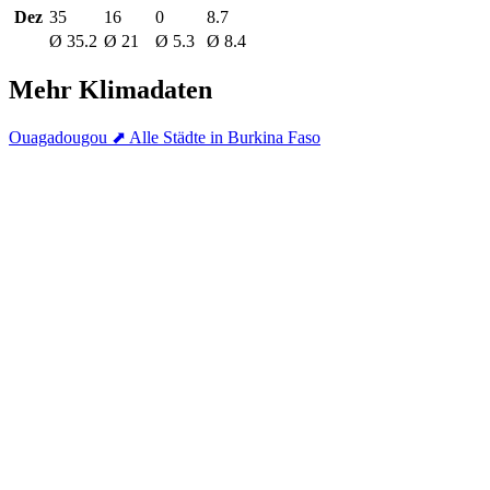
Dez
35
16
0
8.7
Ø 35.2
Ø 21
Ø 5.3
Ø 8.4
Mehr Klimadaten
Ouagadougou
⬈ Alle Städte in Burkina Faso