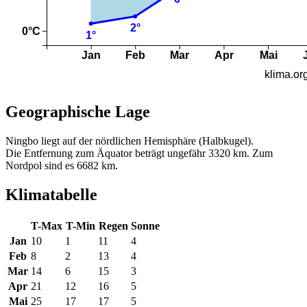
Geographische Lage
Ningbo liegt auf der nördlichen Hemisphäre (Halbkugel).
Die Entfernung zum Äquator beträgt ungefähr 3320 km. Zum
Nordpol sind es 6682 km.
Klimatabelle
T-Max
T-Min
Regen
Sonne
Jan
10
1
11
4
Feb
8
2
13
4
Mar
14
6
15
3
Apr
21
12
16
5
Mai
25
17
17
5