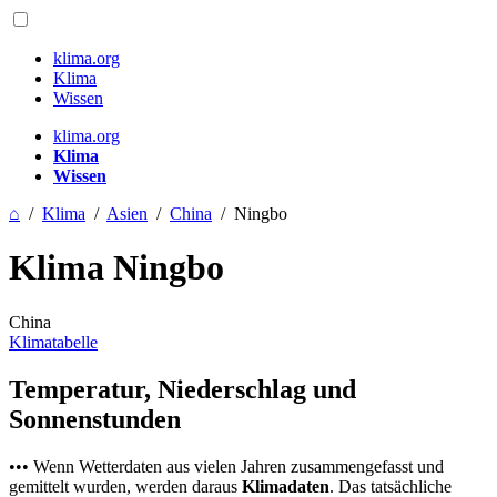
klima.org
Klima
Wissen
klima.org
Klima
Wissen
⌂
/
Klima
/
Asien
/
China
/
Ningbo
Klima Ningbo
China
Klimatabelle
Temperatur, Niederschlag und
Sonnenstunden
••• Wenn Wetterdaten aus vielen Jahren zusammengefasst und
gemittelt wurden, werden daraus
Klimadaten
. Das tatsächliche