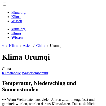
klima.org
Klima
Wissen
klima.org
Klima
Wissen
⌂
/
Klima
/
Asien
/
China
/
Urumqi
Klima Urumqi
China
Klimatabelle
Wassertemperatur
Temperatur, Niederschlag und
Sonnenstunden
••• Wenn Wetterdaten aus vielen Jahren zusammengefasst und
gemittelt wurden, werden daraus
Klimadaten
. Das tatsächliche