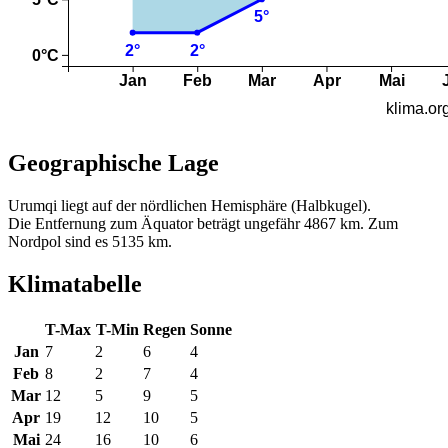
Geographische Lage
Urumqi liegt auf der nördlichen Hemisphäre (Halbkugel).
Die Entfernung zum Äquator beträgt ungefähr 4867 km. Zum
Nordpol sind es 5135 km.
Klimatabelle
T-Max
T-Min
Regen
Sonne
Jan
7
2
6
4
Feb
8
2
7
4
Mar
12
5
9
5
Apr
19
12
10
5
Mai
24
16
10
6