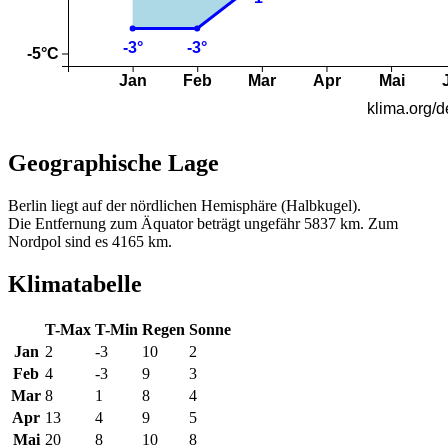
Geographische Lage
Berlin liegt auf der nördlichen Hemisphäre (Halbkugel).
Die Entfernung zum Äquator beträgt ungefähr 5837 km. Zum
Nordpol sind es 4165 km.
Klimatabelle
T-Max
T-Min
Regen
Sonne
Jan
2
-3
10
2
Feb
4
-3
9
3
Mar
8
1
8
4
Apr
13
4
9
5
Mai
20
8
10
8