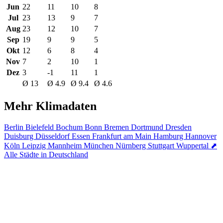
Jun
22
11
10
8
Jul
23
13
9
7
Aug
23
12
10
7
Sep
19
9
9
5
Okt
12
6
8
4
Nov
7
2
10
1
Dez
3
-1
11
1
Ø 13
Ø 4.9
Ø 9.4
Ø 4.6
Mehr Klimadaten
Berlin
Bielefeld
Bochum
Bonn
Bremen
Dortmund
Dresden
Duisburg
Düsseldorf
Essen
Frankfurt am Main
Hamburg
Hannover
Köln
Leipzig
Mannheim
München
Nürnberg
Stuttgart
Wuppertal
⬈
Alle Städte in Deutschland