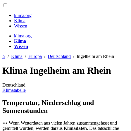
klima.org
Klima
Wissen
klima.org
Klima
Wissen
⌂
/
Klima
/
Europa
/
Deutschland
/
Ingelheim am Rhein
Klima Ingelheim am Rhein
Deutschland
Klimatabelle
Temperatur, Niederschlag und
Sonnenstunden
••• Wenn Wetterdaten aus vielen Jahren zusammengefasst und
gemittelt wurden, werden daraus
Klimadaten
. Das tatsächliche