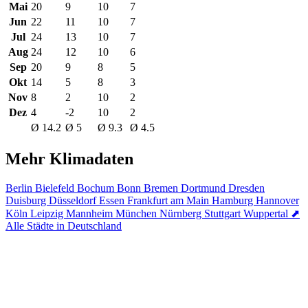
Mai
20
9
10
7
Jun
22
11
10
7
Jul
24
13
10
7
Aug
24
12
10
6
Sep
20
9
8
5
Okt
14
5
8
3
Nov
8
2
10
2
Dez
4
-2
10
2
Ø 14.2
Ø 5
Ø 9.3
Ø 4.5
Mehr Klimadaten
Berlin
Bielefeld
Bochum
Bonn
Bremen
Dortmund
Dresden
Duisburg
Düsseldorf
Essen
Frankfurt am Main
Hamburg
Hannover
Köln
Leipzig
Mannheim
München
Nürnberg
Stuttgart
Wuppertal
⬈
Alle Städte in Deutschland