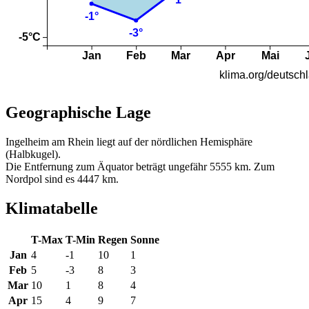
Geographische Lage
Ingelheim am Rhein liegt auf der nördlichen Hemisphäre
(Halbkugel).
Die Entfernung zum Äquator beträgt ungefähr 5555 km. Zum
Nordpol sind es 4447 km.
Klimatabelle
T-Max
T-Min
Regen
Sonne
Jan
4
-1
10
1
Feb
5
-3
8
3
Mar
10
1
8
4
Apr
15
4
9
7