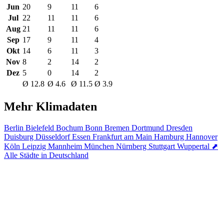
Jun
20
9
11
6
Jul
22
11
11
6
Aug
21
11
11
6
Sep
17
9
11
4
Okt
14
6
11
3
Nov
8
2
14
2
Dez
5
0
14
2
Ø 12.8
Ø 4.6
Ø 11.5
Ø 3.9
Mehr Klimadaten
Berlin
Bielefeld
Bochum
Bonn
Bremen
Dortmund
Dresden
Duisburg
Düsseldorf
Essen
Frankfurt am Main
Hamburg
Hannover
Köln
Leipzig
Mannheim
München
Nürnberg
Stuttgart
Wuppertal
⬈
Alle Städte in Deutschland