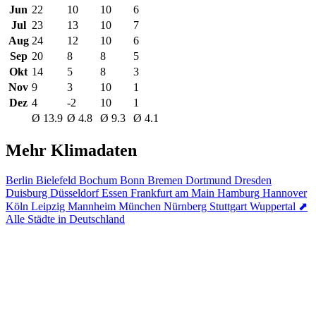
Jun
22
10
10
6
Jul
23
13
10
7
Aug
24
12
10
6
Sep
20
8
8
5
Okt
14
5
8
3
Nov
9
3
10
1
Dez
4
-2
10
1
Ø 13.9
Ø 4.8
Ø 9.3
Ø 4.1
Mehr Klimadaten
Berlin
Bielefeld
Bochum
Bonn
Bremen
Dortmund
Dresden
Duisburg
Düsseldorf
Essen
Frankfurt am Main
Hamburg
Hannover
Köln
Leipzig
Mannheim
München
Nürnberg
Stuttgart
Wuppertal
⬈
Alle Städte in Deutschland