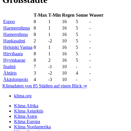
T-Max
T-Min
Regen
Sonne
Wasser
Espoo
8
1
16
5
-
Haemeenlinna
8
1
16
5
-
Hameenlinna
8
1
16
5
-
Hankasalmi
2
-2
10
5
-
Helsinki Vantaa
8
1
16
5
-
Hirvihaara
8
1
16
5
-
Hyvinkaeae
8
2
16
5
-
Iisalmi
7
-1
10
-
-
Ähtäris
3
-2
10
4
-
Äkäslompolo
4
-3
10
-
-
Klimadaten von 85 Städten auf einen Blick ⇒
klima.org
Klima Afrika
Klima Antarktis
Klima Asien
Klima Europa
Klima Nordamerika