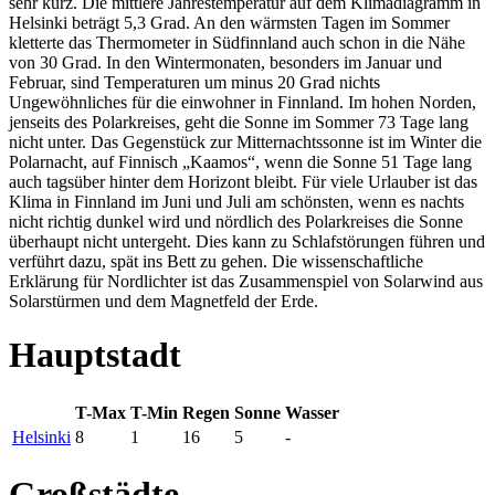
sehr kurz. Die mittlere Jahrestemperatur auf dem Klimadiagramm in
Helsinki beträgt 5,3 Grad. An den wärmsten Tagen im Sommer
kletterte das Thermometer in Südfinnland auch schon in die Nähe
von 30 Grad. In den Wintermonaten, besonders im Januar und
Februar, sind Temperaturen um minus 20 Grad nichts
Ungewöhnliches für die einwohner in Finnland. Im hohen Norden,
jenseits des Polarkreises, geht die Sonne im Sommer 73 Tage lang
nicht unter. Das Gegenstück zur Mitternachtssonne ist im Winter die
Polarnacht, auf Finnisch „Kaamos“, wenn die Sonne 51 Tage lang
auch tagsüber hinter dem Horizont bleibt. Für viele Urlauber ist das
Klima in Finnland im Juni und Juli am schönsten, wenn es nachts
nicht richtig dunkel wird und nördlich des Polarkreises die Sonne
überhaupt nicht untergeht. Dies kann zu Schlafstörungen führen und
verführt dazu, spät ins Bett zu gehen. Die wissenschaftliche
Erklärung für Nordlichter ist das Zusammenspiel von Solarwind aus
Solarstürmen und dem Magnetfeld der Erde.
Hauptstadt
T-Max
T-Min
Regen
Sonne
Wasser
Helsinki
8
1
16
5
-
Großstädte